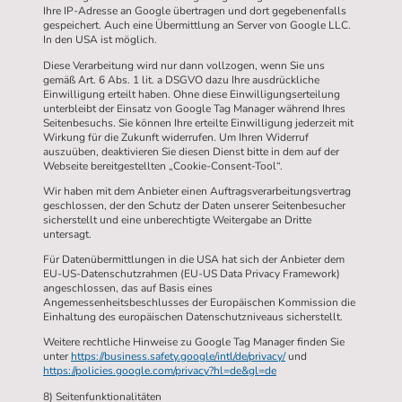
Ihre IP-Adresse an Google übertragen und dort gegebenenfalls
gespeichert. Auch eine Übermittlung an Server von Google LLC.
In den USA ist möglich.
Diese Verarbeitung wird nur dann vollzogen, wenn Sie uns
gemäß Art. 6 Abs. 1 lit. a DSGVO dazu Ihre ausdrückliche
Einwilligung erteilt haben. Ohne diese Einwilligungserteilung
unterbleibt der Einsatz von Google Tag Manager während Ihres
Seitenbesuchs. Sie können Ihre erteilte Einwilligung jederzeit mit
Wirkung für die Zukunft widerrufen. Um Ihren Widerruf
auszuüben, deaktivieren Sie diesen Dienst bitte in dem auf der
Webseite bereitgestellten „Cookie-Consent-Tool“.
Wir haben mit dem Anbieter einen Auftragsverarbeitungsvertrag
geschlossen, der den Schutz der Daten unserer Seitenbesucher
sicherstellt und eine unberechtigte Weitergabe an Dritte
untersagt.
Für Datenübermittlungen in die USA hat sich der Anbieter dem
EU-US-Datenschutzrahmen (EU-US Data Privacy Framework)
angeschlossen, das auf Basis eines
Angemessenheitsbeschlusses der Europäischen Kommission die
Einhaltung des europäischen Datenschutzniveaus sicherstellt.
Weitere rechtliche Hinweise zu Google Tag Manager finden Sie
unter
https://business.safety.google/intl/de/privacy/
und
https://policies.google.com/privacy?hl=de&gl=de
8) Seitenfunktionalitäten