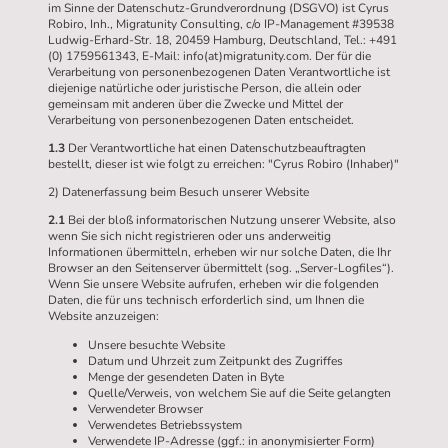
im Sinne der Datenschutz-Grundverordnung (DSGVO) ist Cyrus
Robiro, Inh., Migratunity Consulting, c/o IP-Management #39538
Ludwig-Erhard-Str. 18, 20459 Hamburg, Deutschland, Tel.: +491
(0) 1759561343, E-Mail: info(at)migratunity.com. Der für die
Verarbeitung von personenbezogenen Daten Verantwortliche ist
diejenige natürliche oder juristische Person, die allein oder
gemeinsam mit anderen über die Zwecke und Mittel der
Verarbeitung von personenbezogenen Daten entscheidet.
1.3
Der Verantwortliche hat einen Datenschutzbeauftragten
bestellt, dieser ist wie folgt zu erreichen: "Cyrus Robiro (Inhaber)"
2) Datenerfassung beim Besuch unserer Website
2.1
Bei der bloß informatorischen Nutzung unserer Website, also
wenn Sie sich nicht registrieren oder uns anderweitig
Informationen übermitteln, erheben wir nur solche Daten, die Ihr
Browser an den Seitenserver übermittelt (sog. „Server-Logfiles“).
Wenn Sie unsere Website aufrufen, erheben wir die folgenden
Daten, die für uns technisch erforderlich sind, um Ihnen die
Website anzuzeigen:
Unsere besuchte Website
Datum und Uhrzeit zum Zeitpunkt des Zugriffes
Menge der gesendeten Daten in Byte
Quelle/Verweis, von welchem Sie auf die Seite gelangten
Verwendeter Browser
Verwendetes Betriebssystem
Verwendete IP-Adresse (ggf.: in anonymisierter Form)