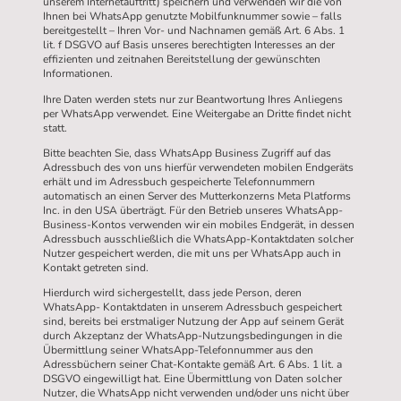
unserem Internetauftritt) speichern und verwenden wir die von
Ihnen bei WhatsApp genutzte Mobilfunknummer sowie – falls
bereitgestellt – Ihren Vor- und Nachnamen gemäß Art. 6 Abs. 1
lit. f DSGVO auf Basis unseres berechtigten Interesses an der
effizienten und zeitnahen Bereitstellung der gewünschten
Informationen.
Ihre Daten werden stets nur zur Beantwortung Ihres Anliegens
per WhatsApp verwendet. Eine Weitergabe an Dritte findet nicht
statt.
Bitte beachten Sie, dass WhatsApp Business Zugriff auf das
Adressbuch des von uns hierfür verwendeten mobilen Endgeräts
erhält und im Adressbuch gespeicherte Telefonnummern
automatisch an einen Server des Mutterkonzerns Meta Platforms
Inc. in den USA überträgt. Für den Betrieb unseres WhatsApp-
Business-Kontos verwenden wir ein mobiles Endgerät, in dessen
Adressbuch ausschließlich die WhatsApp-Kontaktdaten solcher
Nutzer gespeichert werden, die mit uns per WhatsApp auch in
Kontakt getreten sind.
Hierdurch wird sichergestellt, dass jede Person, deren
WhatsApp- Kontaktdaten in unserem Adressbuch gespeichert
sind, bereits bei erstmaliger Nutzung der App auf seinem Gerät
durch Akzeptanz der WhatsApp-Nutzungsbedingungen in die
Übermittlung seiner WhatsApp-Telefonnummer aus den
Adressbüchern seiner Chat-Kontakte gemäß Art. 6 Abs. 1 lit. a
DSGVO eingewilligt hat. Eine Übermittlung von Daten solcher
Nutzer, die WhatsApp nicht verwenden und/oder uns nicht über