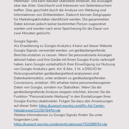
Merkmale“ und kann darüber Statistiken erstellen, die Aussagen
über das Alter, Geschlecht und Interessen von Seitenbesuchern
treffen. Dies geschieht durch die Analyse von Werbung und
Informationen von Drittanbietern. Dadurch können Zielgruppen
für Marketingaktivitäten identifiziert werden. Die gesammelten
Daten können jedoch keiner bestimmten Person zugeordnet
werden und werden nach einer Speicherung für die Dauer von
zwei Monaten gelöscht.
Google Signals
Als Erweiterung zu Google Analytics 4 kann auf dieser Website
Google Signals verwendet werden, um geräteübergreifende
Berichte erstellen zu lassen. Wenn Sie personalisierte Anzeigen
aktiviert haben und Ihre Geräte mit Ihrem Google-Konto verknüpft
haben, kann Google vorbehaltlich Ihrer Einwilligung zur Nutzung
von Google Analytics gem. Art. 6 Abs. 1 lit. a DSGVO Ihr
Nutzungsverhalten geräteübergreifend analysieren und
Datenbankmodelle, unter anderem zu geräteübergreifenden
Conversions, erstellen. Wir erhalten keine personenbezogenen
Daten von Google, sondern nur Statistiken. Wenn Sie die
geräteübergreifende Analyse stoppen möchten, können Sie die
Funktion "Personalisierte Werbung" in den Einstellungen Ihres
Google-Kontos deaktivieren. Folgen Sie dazu den Anweisungen
auf dieser Seite:
https://support.google.com/My-Ad-Center-
Help/answer/12155764?hl=de
Weitere Informationen zu Google Signals finden Sie unter
folgendem Link:
https://support.google.com/analytics/answer/7532985?hl=de