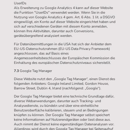
UserIDs
Als Erweiterung zu Google Analytics 4 kann auf dieser Website
die Funktion "UserIDs" verwendet werden. Wenn Sie in die
Nutzung von Google Analytics 4 gem. Art. 6 Abs. 1 lit. a DSGVO
eingewilligt, ein Konto auf dieser Website eingerichtet haben und
sich auf verschiedenen Geräten mit diesem Konto anmelden,
können Ihre Aktivitäten, darunter auch Conversions,
geräteübergreifend analysiert werden.
Für Datenübermittlungen in die USA hat sich der Anbieter dem
EU-US-Datenschutzrahmen (EU-US Data Privacy Framework)
angeschlossen, das auf Basis eines
Angemessenheitsbeschlusses der Europäischen Kommission die
Einhaltung des europäischen Datenschutzniveaus sicherstellt.
7.3
Google Tag Manager
Diese Website nutzt den „Google Tag Manager“, einen Dienst des
folgenden Anbieters: Google Ireland Limited, Gordon House,
Barrow Street, Dublin 4, Irland (nachfolgend: „Google“).
Der Google Tag Manager bietet eine technische Grundlage dafür,
diverse Webanwendungen, darunter auch Tracking- und
Analysedienste, zu bündeln und über eine einheitliche
Benutzeroberfläche kalibrieren, steuern und an Bedingungen
knüpfen zu können. Der Google Tag Manager selbst speichert
keine Informationen auf Nutzerendgeräten oder liest diese aus.
Auch nimmt der Dienst keine eigenständigen Datenanalysen vor.
Allerdings wird durch den Google Tag Manager bei Seitenaufruf