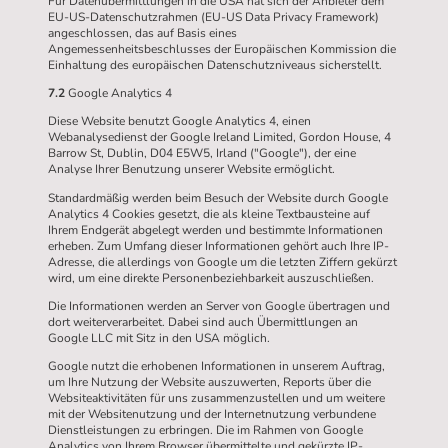
Für Datenübermittlungen in die USA hat sich der Anbieter dem
EU-US-Datenschutzrahmen (EU-US Data Privacy Framework)
angeschlossen, das auf Basis eines
Angemessenheitsbeschlusses der Europäischen Kommission die
Einhaltung des europäischen Datenschutzniveaus sicherstellt.
7.2
Google Analytics 4
Diese Website benutzt Google Analytics 4, einen
Webanalysedienst der Google Ireland Limited, Gordon House, 4
Barrow St, Dublin, D04 E5W5, Irland ("Google"), der eine
Analyse Ihrer Benutzung unserer Website ermöglicht.
Standardmäßig werden beim Besuch der Website durch Google
Analytics 4 Cookies gesetzt, die als kleine Textbausteine auf
Ihrem Endgerät abgelegt werden und bestimmte Informationen
erheben. Zum Umfang dieser Informationen gehört auch Ihre IP-
Adresse, die allerdings von Google um die letzten Ziffern gekürzt
wird, um eine direkte Personenbeziehbarkeit auszuschließen.
Die Informationen werden an Server von Google übertragen und
dort weiterverarbeitet. Dabei sind auch Übermittlungen an
Google LLC mit Sitz in den USA möglich.
Google nutzt die erhobenen Informationen in unserem Auftrag,
um Ihre Nutzung der Website auszuwerten, Reports über die
Websiteaktivitäten für uns zusammenzustellen und um weitere
mit der Websitenutzung und der Internetnutzung verbundene
Dienstleistungen zu erbringen. Die im Rahmen von Google
Analytics von Ihrem Browser übermittelte und gekürzte IP-