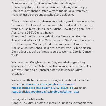
Adresse wird nicht mit anderen Daten von Google
zusammengeführt. Die im Rahmen der Nutzung von Google
Analytics 4 erhobenen Daten werden für die Dauer von zwei
Monaten gespeichert und anschließend gelöscht.
Alle vorstehend beschriebenen Verarbeitungen, insbesondere das
Setzen von Cookies auf dem verwendeten Endgerät, erfolgen nur,
wenn Sie uns hierfür Ihre ausdrückliche Einwilligung gem. Art. 6
Abs. 1 lit. a DSGVO erteilt haben.
Ohne Ihre Einwilligung unterbleibt der Einsatz von Google
Analytics 4 während Ihres Seitenbesuchs. Sie können Ihre erteilte
Einwilligung mit Wirkung für die Zukunft jederzeit widerrufen.
Um Ihr Widerrufsrecht auszuüben, deaktivieren Sie bitte diesen
Dienst über das auf der Website bereitgestellte „Cookie-Consent-
Tool“.
Wir haben mit Google einen Auftragsverarbeitungsvertrag
geschlossen, der den Schutz der Daten unserer Seitenbesucher
sicherstellt und eine unberechtigte Weitergabe an Dritte
untersagt.
Weitere rechtliche Hinweise zu Google Analytics 4 finden Sie
unter
https://business.safety.google/intl/de/privacy/
,
https://policies.google.com/privacy?hl=de&gl=de
und unter
https://policies.google.com/technologies/partner-sites
Demografische Merkmale
Google Analytics 4 nutzt die spezielle Funktion „demografische