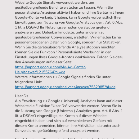
Website Google Signals verwendet werden, um
geräteübergreifende Berichte erstellen zu lassen. Wenn Sie
personalisierte Anzeigen aktiviert haben und Ihre Geräte mit Ihrem
Google-Konto verknüpft haben, kann Google vorbehaltlich Ihrer
Einwilligung zur Nutzung von Google Analytics gem. Art. 6 Abs.
1 lit. a DSGVO Ihr Nutzungsverhalten geräteübergreifend
analysieren und Datenbankmodelle, unter anderem zu
geräteübergreifenden Conversions, erstellen. Wir erhalten keine
personenbezogenen Daten von Google, sondern nur Statistiken.
Wenn Sie die geräteübergreifende Analyse stoppen möchten,
können Sie die Funktion "Personalisierte Werbung" in den
Einstellungen Ihres Google-Kontos deaktivieren. Folgen Sie dazu
den Anweisungen auf dieser Seite:
https://support.google.com/My-Ad-Center-
Help/answer/12155764?hl=de
Weitere Informationen zu Google Signals finden Sie unter
folgendem Link:
https://support.google.com/analytics/answer/7532985?hl=de
UserIDs
Als Erweiterung zu Google (Universal) Analytics kann auf dieser
Website die Funktion "UserIDs" verwendet werden. Wenn Sie in
die Nutzung von Google (Universal) Analytics gem. Art. 6 Abs. 1
lit. a DSGVO eingewilligt, ein Konto auf dieser Website
eingerichtet haben und sich auf verschiedenen Geräten mit
diesem Konto anmelden, können Ihre Aktivitäten, darunter auch
Conversions, geräteübergreifend analysiert werden.