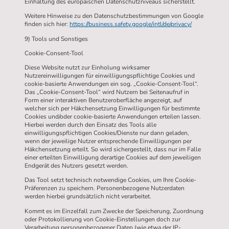
Einhaltung des europäischen Datenschutzniveaus sicherstellt.
Weitere Hinweise zu den Datenschutzbestimmungen von Google
finden sich hier:
https://business.safety.google/intl/de/privacy/
9) Tools und Sonstiges
Cookie-Consent-Tool
Diese Website nutzt zur Einholung wirksamer
Nutzereinwilligungen für einwilligungspflichtige Cookies und
cookie-basierte Anwendungen ein sog. „Cookie-Consent-Tool“.
Das „Cookie-Consent-Tool“ wird Nutzern bei Seitenaufruf in
Form einer interaktiven Benutzeroberfläche angezeigt, auf
welcher sich per Häkchensetzung Einwilligungen für bestimmte
Cookies und/oder cookie-basierte Anwendungen erteilen lassen.
Hierbei werden durch den Einsatz des Tools alle
einwilligungspflichtigen Cookies/Dienste nur dann geladen,
wenn der jeweilige Nutzer entsprechende Einwilligungen per
Häkchensetzung erteilt. So wird sichergestellt, dass nur im Falle
einer erteilten Einwilligung derartige Cookies auf dem jeweiligen
Endgerät des Nutzers gesetzt werden.
Das Tool setzt technisch notwendige Cookies, um Ihre Cookie-
Präferenzen zu speichern. Personenbezogene Nutzerdaten
werden hierbei grundsätzlich nicht verarbeitet.
Kommt es im Einzelfall zum Zwecke der Speicherung, Zuordnung
oder Protokollierung von Cookie-Einstellungen doch zur
Verarbeitung personenbezogener Daten (wie etwa der IP-