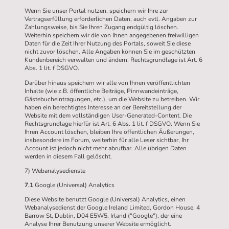
Wenn Sie unser Portal nutzen, speichern wir Ihre zur
Vertragserfüllung erforderlichen Daten, auch evtl. Angaben zur
Zahlungsweise, bis Sie Ihren Zugang endgültig löschen.
Weiterhin speichern wir die von Ihnen angegebenen freiwilligen
Daten für die Zeit Ihrer Nutzung des Portals, soweit Sie diese
nicht zuvor löschen. Alle Angaben können Sie im geschützten
Kundenbereich verwalten und ändern. Rechtsgrundlage ist Art. 6
Abs. 1 lit. f DSGVO.
Darüber hinaus speichern wir alle von Ihnen veröffentlichten
Inhalte (wie z.B. öffentliche Beiträge, Pinnwandeinträge,
Gästebucheintragungen, etc.), um die Website zu betreiben. Wir
haben ein berechtigtes Interesse an der Bereitstellung der
Website mit dem vollständigen User-Generated-Content. Die
Rechtsgrundlage hierfür ist Art. 6 Abs. 1 lit. f DSGVO. Wenn Sie
Ihren Account löschen, bleiben Ihre öffentlichen Äußerungen,
insbesondere im Forum, weiterhin für alle Leser sichtbar, Ihr
Account ist jedoch nicht mehr abrufbar. Alle übrigen Daten
werden in diesem Fall gelöscht.
7) Webanalysedienste
7.1
Google (Universal) Analytics
Diese Website benutzt Google (Universal) Analytics, einen
Webanalysedienst der Google Ireland Limited, Gordon House, 4
Barrow St, Dublin, D04 E5W5, Irland ("Google"), der eine
Analyse Ihrer Benutzung unserer Website ermöglicht.